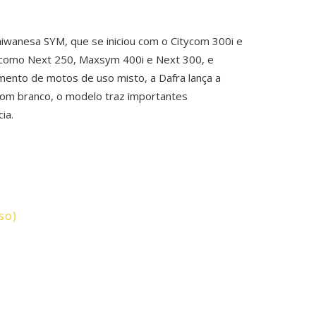
aiwanesa SYM, que se iniciou com o Citycom 300i e
 como Next 250, Maxsym 400i e Next 300, e
mento de motos de uso misto, a Dafra lança a
 com branco, o modelo traz importantes
ia.
so)