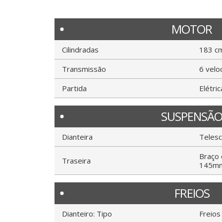
MOTOR
Cilindradas
183 c
Transmissão
6 velo
Partida
Elétric
SUSPENSÃ
Dianteira
Telesc
Braço 
Traseira
145m
FREIOS
Dianteiro: Tipo
Freios