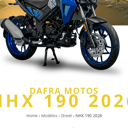
DAFRA MOTOS
NHX 190 202
Home
›
Modelos
›
Street
›
NHX 190 2026