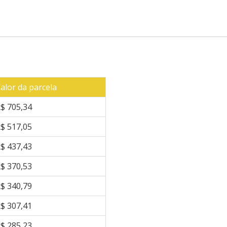
alor da parcela
$ 705,34
$ 517,05
$ 437,43
$ 370,53
$ 340,79
$ 307,41
$ 285,23