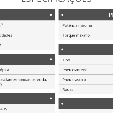
P
m³
Potência máxima
cidades
Torque máximo
a
O
Tipo
ópica
Pneu dianteiro
oscilante/monoamortecida,
Pneu traseiro
m
Rodas
 ABS